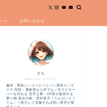
シー
お問い合わせ
さち
Webビジネスフリーランス
趣味：美味しいコーヒーとパン屋巡り／エ
ステ 特技：運動系なら何でも／舌でクロー
バーを作れる 苦手な事：VR系や旋回する
乗り物 座右の銘：雲外蒼天（うんがいそう
てん）⇒努力して克服すれば快い青空が望
めること