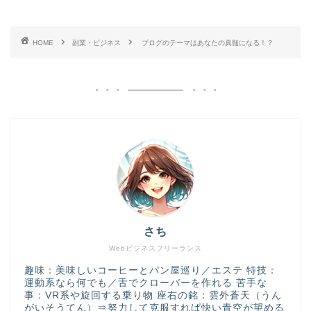
HOME
副業・ビジネス
ブログのテーマはあなたの真髄になる！？
さち
Webビジネスフリーランス
趣味：美味しいコーヒーとパン屋巡り／エステ 特技：
運動系なら何でも／舌でクローバーを作れる 苦手な
事：VR系や旋回する乗り物 座右の銘：雲外蒼天（うん
がいそうてん）⇒努力して克服すれば快い青空が望める