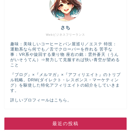
さち
Webビジネスフリーランス
趣味：美味しいコーヒーとパン屋巡り／エステ 特技：
運動系なら何でも／舌でクローバーを作れる 苦手な
事：VR系や旋回する乗り物 座右の銘：雲外蒼天（うん
がいそうてん）⇒努力して克服すれば快い青空が望める
こと
『ブログ』×『メルマガ』×『アフィリエイト』のトリプ
ル戦略。DRM(ダイレクト・レスポンス・マーケティン
グ）を駆使した特化アフィリエイトの紹介をしていきま
す。
詳しいプロフィールは
こちら
。
最近の投稿