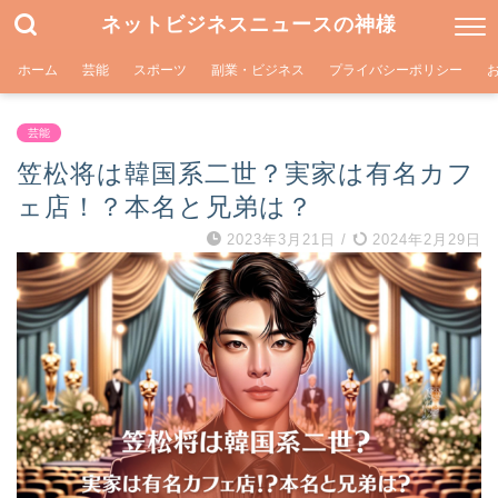
ネットビジネスニュースの神様
ホーム
芸能
スポーツ
副業・ビジネス
プライバシーポリシー
芸能
笠松将は韓国系二世？実家は有名カフ
ェ店！？本名と兄弟は？
2023年3月21日
/
2024年2月29日