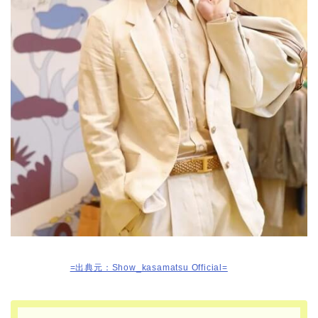
=出典元：Show_kasamatsu Official=