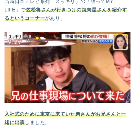
当時日本テレビ系列「スッキリ」の「語ってMY
LIFE」で
笠松将さんが行きつけの焼肉屋さんを紹介す
るというコーナー
があり、
入社式
のために東京に来ていた弟さんがお兄さんと一
緒に出演
しました。