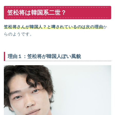
笠松将は韓国系二世？
笠松将さんが韓国人？と噂されているのは次の理由
か
らのようです。
理由１：笠松将が韓国人ぽい風貌