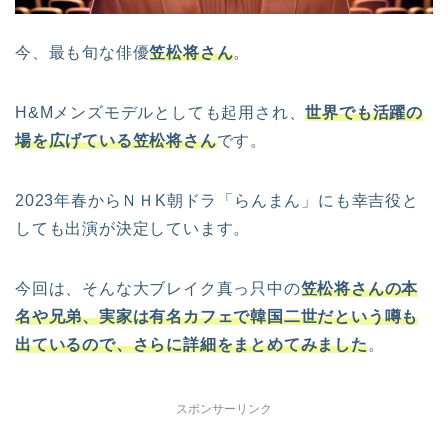
今、最も旬な俳優
笠松将さん
。
H&Mメンズモデルとしても起用され、
世界でも活躍の
場を広げている笠松将さん
です。
2023年春からＮＨK朝ドラ「らんまん」にも幸吉役と
しても出演が決定しています。
今回は、そんな大ブレイク真っ只中の
笠松将さん
の本
名や兄弟、実家は有名カフェで韓国二世だという噂も
出ているので、さらに詳細をまとめてみました
。
スポンサーリンク