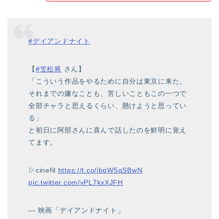
#デイアンドナイト
【
#笠松将
さん】
「こういう作品をやるために自分は東京に来た。
それまでの嫌なことも、苦しいこともこの一つで
全部チャラと思えるくらい、懸けようと思ってい
る」
と初日に阿部さんに喜んで話したのを鮮明に覚え
てます。
▷cinefil
https://t.co/ibqW5qSBwN
pic.twitter.com/vPL7kxXJFH
— 映画「デイアンドナイト」