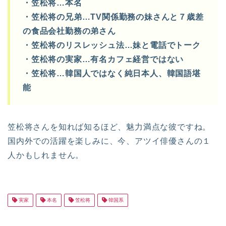
・笠松将…本名
・笠松将の兄弟…TV関係勤務の妹さんと７歳差
の食品会社勤務の弟さん
・笠松将のリスレッシュ法…妹と電話でトーク
・笠松将の実家…有名カフェ経営ではない
・笠松将…韓国人ではなく純日本人、韓国語堪
能
笠松将さんを知れば知るほど、魅力満点な彼ですね。
国内外での活躍を楽しみに、今、アツイ俳優さんの１
人かもしれません。
実家
本名
笠松将
韓国系