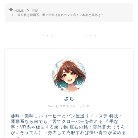
HOME
芸能
笠松将は韓国系二世？実家は有名カフェ店！？本名と兄弟は？
さち
Webビジネスフリーランス
趣味：美味しいコーヒーとパン屋巡り／エステ 特技：
運動系なら何でも／舌でクローバーを作れる 苦手な
事：VR系や旋回する乗り物 座右の銘：雲外蒼天（うん
がいそうてん）⇒努力して克服すれば快い青空が望める