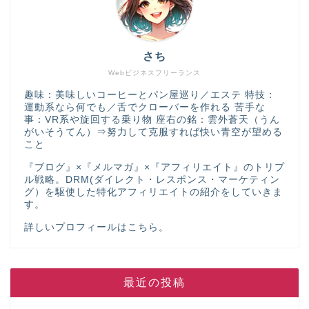
さち
Webビジネスフリーランス
趣味：美味しいコーヒーとパン屋巡り／エステ 特技：
運動系なら何でも／舌でクローバーを作れる 苦手な
事：VR系や旋回する乗り物 座右の銘：雲外蒼天（うん
がいそうてん）⇒努力して克服すれば快い青空が望める
こと
『ブログ』×『メルマガ』×『アフィリエイト』のトリプ
ル戦略。DRM(ダイレクト・レスポンス・マーケティン
グ）を駆使した特化アフィリエイトの紹介をしていきま
す。
詳しいプロフィールは
こちら
。
最近の投稿