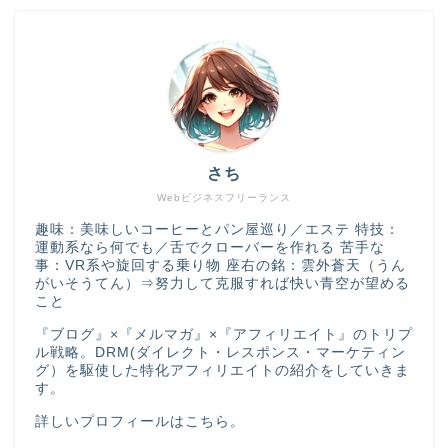
さち
Webビジネスフリーランス
趣味：美味しいコーヒーとパン屋巡り／エステ 特技：
運動系なら何でも／舌でクローバーを作れる 苦手な
事：VR系や旋回する乗り物 座右の銘：雲外蒼天（うん
がいそうてん）⇒努力して克服すれば快い青空が望める
こと
『ブログ』×『メルマガ』×『アフィリエイト』のトリプ
ル戦略。DRM(ダイレクト・レスポンス・マーケティン
グ）を駆使した特化アフィリエイトの紹介をしていきま
す。
詳しいプロフィールは
こちら
。