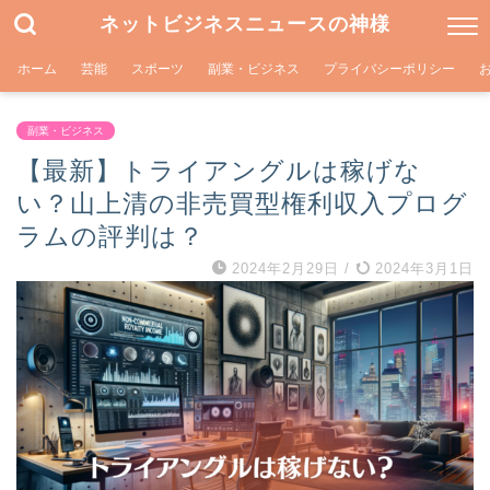
ネットビジネスニュースの神様
ホーム
芸能
スポーツ
副業・ビジネス
プライバシーポリシー
副業・ビジネス
【最新】トライアングルは稼げな
い？山上清の非売買型権利収入プログ
ラムの評判は？
2024年2月29日
/
2024年3月1日