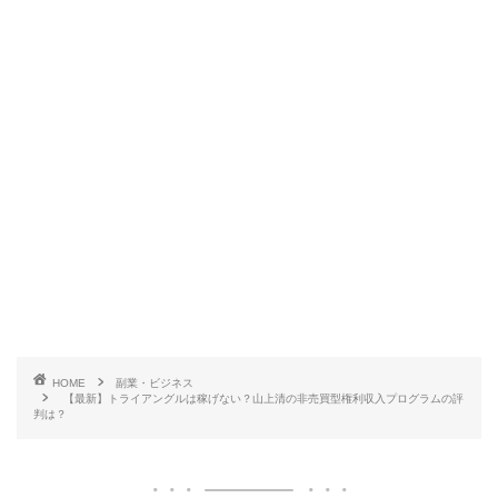
HOME
副業・ビジネス
【最新】トライアングルは稼げない？山上清の非売買型権利収入プログラムの評
判は？